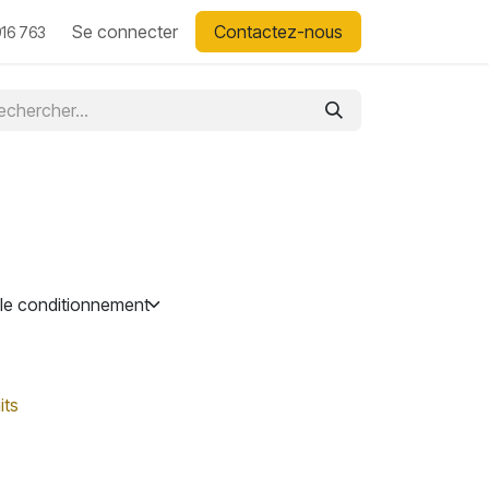
Se connecter
Contactez-nous
16 763
its