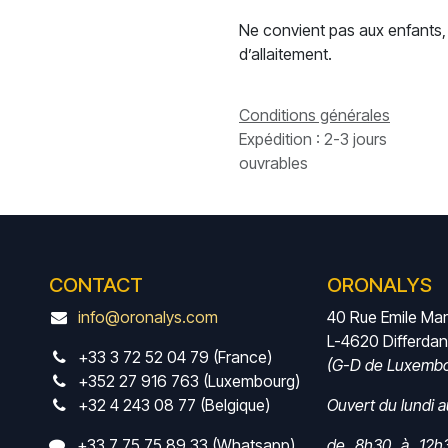
Ne convient pas aux enfants,
d’allaitement.
Conditions générales
Expédition : 2-3 jours
ouvrables
CONTACT
ORONALYS
info@oronalys.com
40 Rue Emile Ma
L-4620 Differda
+33 3 72 52 04 79 (France)
(G-D de Luxembo
+352 27 916 763 (Luxembourg)
+32 4 243 08 77 (Belgique)
Ouvert du lundi 
+33 7 75 75 89 33 (Whatsapp)
de 8h30 à 12h