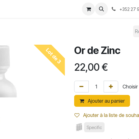
-nous ?
Convention 2026
Boutique
Blog
+352 27 9
Or de Zinc
Lot de 3
22,00
€
Ajouter au panier
Ajouter à la liste de souha
Specific