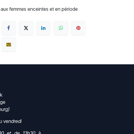
 aux femmes enceintes et en période
rk
nge
urg)
au vendredi
30 et de 13h30 à