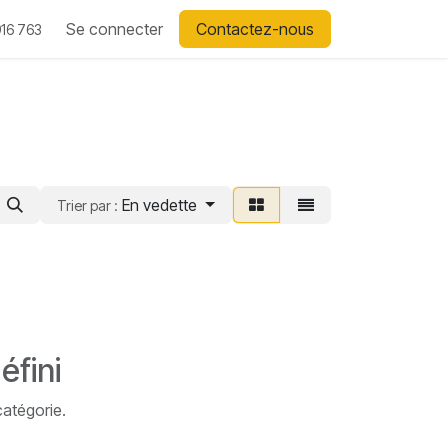
Se connecter
Contactez-nous
16 763
En vedette
Trier par :
éfini
catégorie.