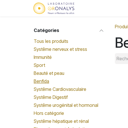
Se rendre au contenu
Accueil
Qui sommes
Produi
Catégories
Be
Tous les produits
Systême nerveux et stress
Immunité
Sport
Beauté et peau
Benfida
Systême Cardiovasculaire
Systême Digestif
Systême urogénital et hormonal
Hors catégorie
Systême hépatique et rénal