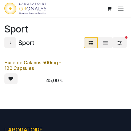
Se rendre au contenu
Sport
fi
Sport
Huile de Calanus 500mg -
Lot de 3
120 Capsules
45,00
€
LABORATOIRE