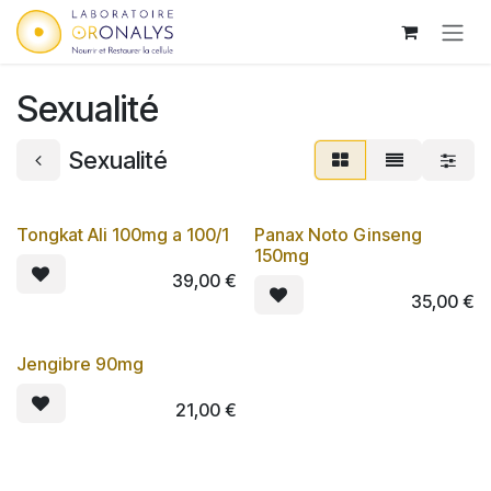
Ir al contenido
Sexualité
Sexualité
Tongkat Ali 100mg a 100/1
Panax Noto Ginseng
Lot de 3
Lot de 3
150mg
39,00
€
35,00
€
Jengibre 90mg
Lot de 3
21,00
€