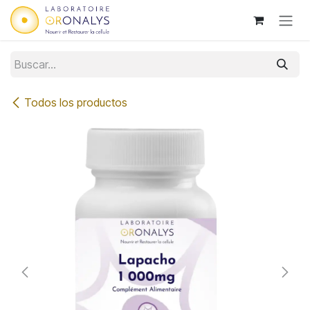
Ir al contenido
Todos los productos