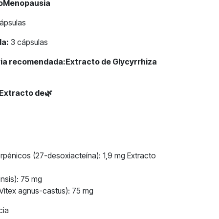
roMenopausia
ápsulas
da:
3 cápsulas
aria recomendada:Extracto de Glycyrrhiza
 Extracto de
🌿
erpénicos (27-desoxiacteína): 1,9 mg Extracto
nsis): 75 mg
(Vitex agnus-castus): 75 mg
cia