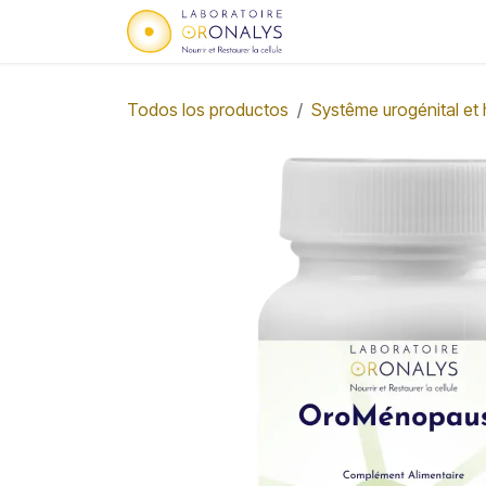
Ir al contenido
Página de inicio
i ¿
Todos los productos
Systême urogénital et