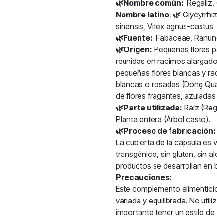
🌿
Nombre común:
Regaliz,
Nombre latino: 🌿
Glycyrrhiz
sinensis, Vitex agnus-castus
🌿
Fuente:
Fabaceae, Ranunc
🌿
Origen:
Pequeñas flores pap
reunidas en racimos alargado
pequeñas flores blancas y rac
blancas o rosadas (Dong Qua
de flores fragantes, azuladas
🌿
Parte utilizada:
Raíz (Rega
Planta entera (Árbol casto).
🌿
Proceso de fabricación:
La cubierta de la cápsula es
transgénico, sin gluten, sin 
productos se desarrollan en b
Precauciones:
Este complemento alimenticio
variada y equilibrada. No util
importante tener un estilo de 