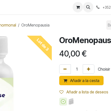
Quiénes somos?
Convention 2026
Tienda​
Blog
+352
 hormonal
OroMenopausia
OroMenopaus
Lot de 3
40,00
€
Añadir a la cesta
Añadir a lista de deseos