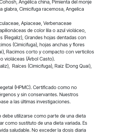
 Cohosh, Angélica china, Pimienta del monje
a glabra, Cimicifuga racemosa, Angelica
ulaceae, Apiaceae, Verbenaceae
ilionáceas de color lila o azul violáceo,
s (Regaliz), Grandes hojas dentadas con
imos (Cimicifuga), hojas anchas y flores
i), Racimos corto y compacto con verticilos
 o violáceas (Árbol Casto).
liz), Raíces (Cimicifuga), Raíz (Dong Quai),
 vegetal (HPMC). Certificado como no
alérgenos y sin conservantes. Nuestros
ase a las últimas investigaciones.
 debe utilizarse como parte de una dieta
izar como sustituto de una dieta variada. Es
vida saludable. No exceder la dosis diaria