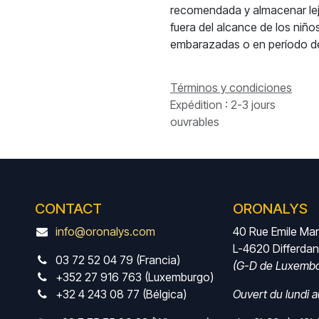
recomendada y almacenar lejo
fuera del alcance de los ni
embarazadas o en período de
Términos y condiciones
Expédition : 2-3 jours
ouvrables
CONTACT
ORONALYS
info@oronalys.com
40 Rue Emile Ma
L-4620 Differda
03 72 52 04 79 (Francia)
(G-D de Luxembo
+352 27 916 763 (Luxemburgo)
+32 4 243 08 77 (Bélgica)
Ouvert du lundi 