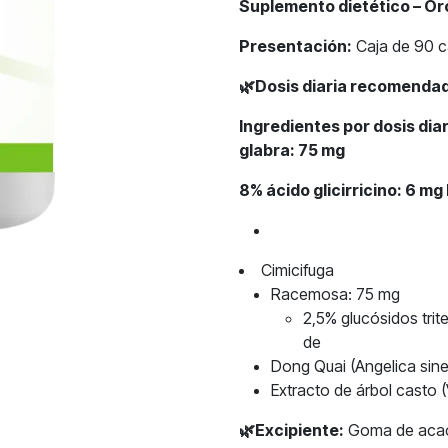
Suplemento dietético – O
Presentación:
Caja de 90 c
🌿
Dosis diaria recomenda
Ingredientes por dosis di
glabra: 75 mg
8% ácido glicirricino: 6 mg
Cimicifuga
Racemosa: 75 mg
2,5% glucósidos trit
de
Dong Quai (Angelica sine
Extracto de árbol casto 
🌿
Excipiente:
Goma de aca