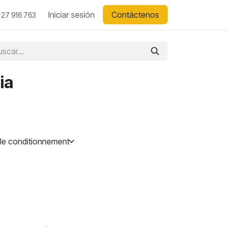
Iniciar sesión
Contáctenos
 27 916 763
ia