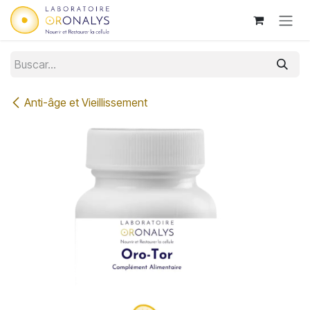
Ir al contenido
Anti-âge et Vieillissement