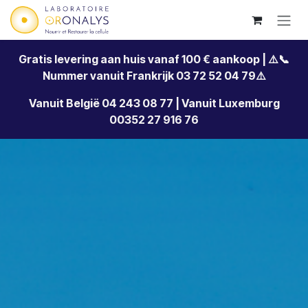
Overslaan naar inhoud
Gratis levering aan huis vanaf 100 € aankoop | ⚠️📞
Nummer vanuit Frankrijk 03 72 52 04 79⚠️
Vanuit België 04 243 08 77 | Vanuit Luxemburg
00352 27 916 76