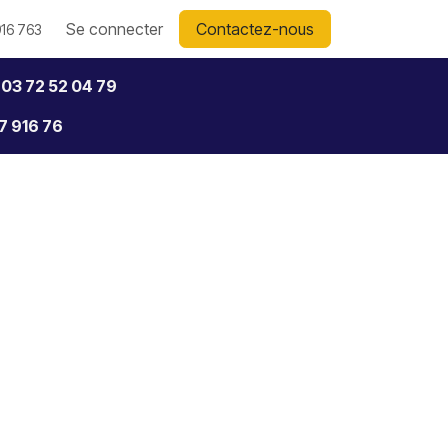
Se connecter
Contactez-nous
16 763
e 03 72 52 04 79
7 916 76