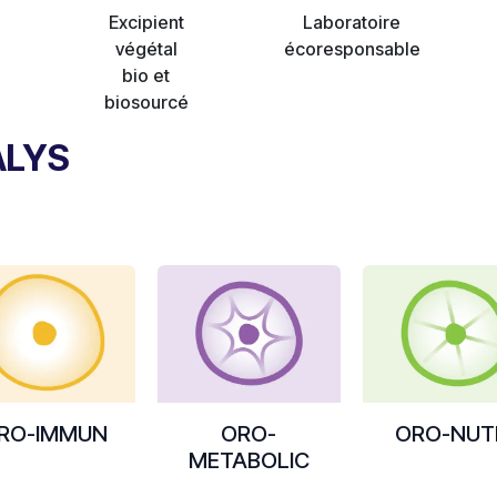
Excipient
Laboratoire
végétal
écoresponsable
bio et
biosourcé
ALYS
RO-IMMUN
ORO-
ORO-NUT
METABOLIC