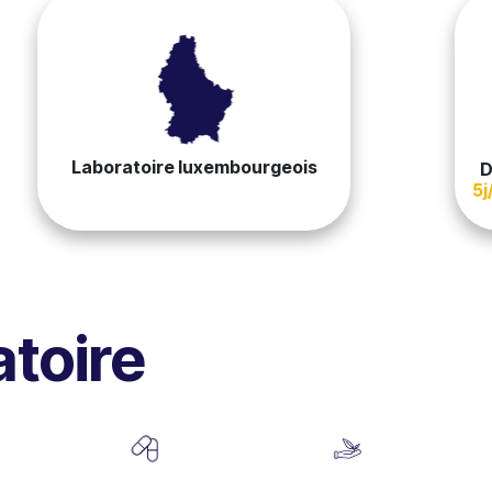
Laboratoire luxembourgeois
D
5j
atoire