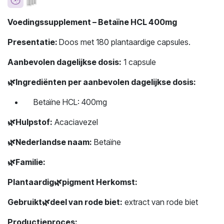
Voedingssupplement – Betaïne HCL 400mg
Presentatie:
Doos met 180 plantaardige capsules.
Aanbevolen dagelijkse dosis:
1 capsule
🌿
Ingrediënten per aanbevolen dagelijkse dosis:
Betaïne HCL: 400mg
🌿
Hulpstof:
Acaciavezel
🌿
Nederlandse naam:
Betaïne
🌿
Familie:
Plantaardig
🌿
pigment Herkomst:
Gebruikt
🌿
deel van rode biet:
extract van rode biet
Productieproces: