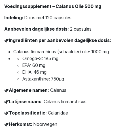
Voedingssupplement – Calanus Olie 500 mg
Indeling:
Doos met 120 capsules.
Aanbevolen dagelijkse dosis:
2 capsules
🌿
Ingrediënten per aanbevolen dagelijkse dosis:
Calanus finmarchicus (schaaldier) olie: 1000 mg
Omega-3: 185 mg
EPA: 60 mg
DHA: 46 mg
Astaxanthine: 750μg
🌿
Algemene namen:
Calanus
🌿
Latijnse naam:
Calanus finmarchicus
🌿
Topclassificatie:
Calanidae
🌿
Herkomst:
Noorwegen