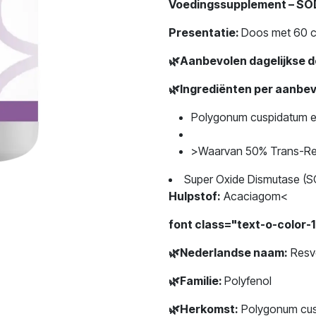
Voedingssupplement – SO
Presentatie:
Doos met 60 c
🌿
Aanbevolen dagelijkse d
🌿
Ingrediënten per aanbevo
Polygonum cuspidatum e
>Waarvan 50% Trans-Res
Super Oxide Dismutase (SO
Hulpstof:
Acaciagom<
font class="text-o-color-
🌿
Nederlandse naam:
Resve
🌿
Familie:
Polyfenol
🌿
Herkomst:
Polygonum cusp