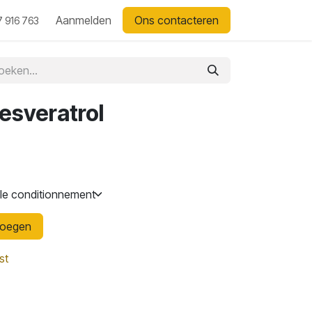
Aanmelden
Ons contacteren
 916 763
esveratrol
voegen
st