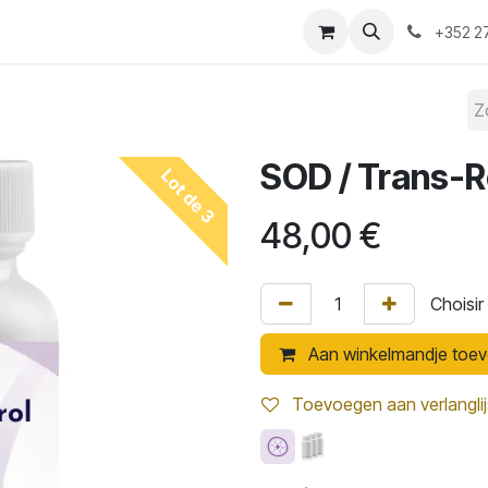
 wij?
Convention 2026
Shop
Blog
+352 27
SOD / Trans-R
Lot de 3
48,00
€
Aan winkelmandje toe
Toevoegen aan verlanglij