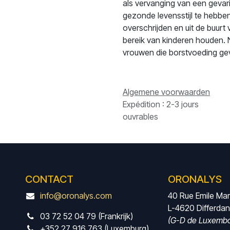
als vervanging van een gevari
gezonde levensstijl te hebben
overschrijden en uit de buurt
bereik van kinderen houden.
vrouwen die borstvoeding ge
Algemene voorwaarden
Expédition : 2-3 jours
ouvrables
CONTACT
ORONALYS
info@oronalys.com
40 Rue Emile Ma
L-4620 Differda
03 72 52 04 79 (Frankrijk)
(G-D de Luxembo
+352 27 916 763 (Luxemburg)