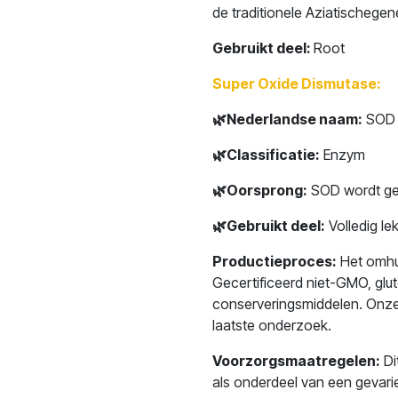
de traditionele Aziatische
gen
Gebruikt deel:
Root
Super Oxide Dismutase:
🌿
Nederlandse naam:
SOD
🌿
Classificatie:
Enzym
🌿
Oorsprong:
SOD wordt gew
🌿
Gebruikt deel:
Volledig le
Productieproces:
Het omhul
Gecertificeerd niet-GMO, gluten
conserveringsmiddelen. Onze 
laatste onderzoek.
Voorzorgsmaatregelen:
Di
als onderdeel van een gevari