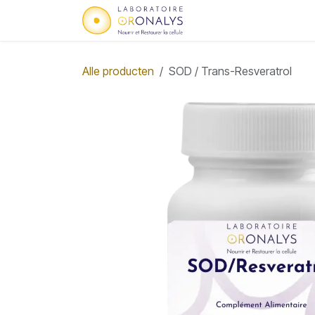
Overslaan naar inhoud
Startpagina
Wie zijn
Alle producten
SOD / Trans-Resveratrol