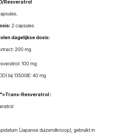
D/Resveratrol
apsules.
osis:
2 capsules
len dagelijkse dosis:
xtract: 200 mg
veratrol: 100 mg
D) bij 13500IE: 40 mg
1">Trans-Resveratrol :
ratrol
idatum (Japanse duizendknoop), gebruikt in