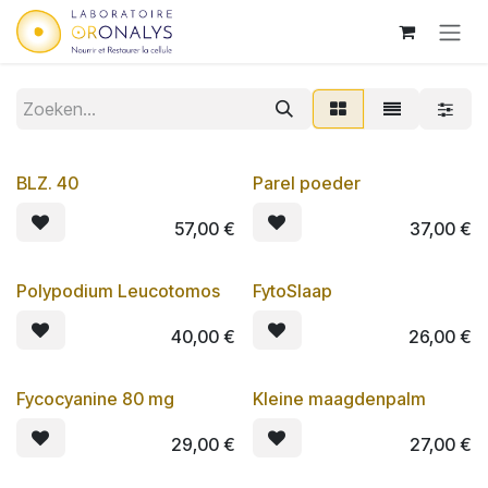
Overslaan naar inhoud
BLZ. 40
Parel poeder
Lot de 3
Lot de 3
57,00
€
37,00
€
Polypodium Leucotomos
FytoSlaap
Lot de 3
40,00
€
26,00
€
Fycocyanine 80 mg
Kleine maagdenpalm
Lot de 3
Lot de 3
29,00
€
27,00
€