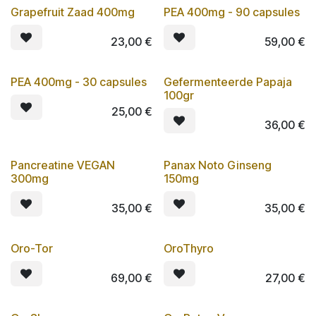
Grapefruit Zaad 400mg
PEA 400mg - 90 capsules
Lot de 3
23,00
€
59,00
€
PEA 400mg - 30 capsules
Gefermenteerde Papaja
Lot de 3
100gr
25,00
€
36,00
€
Pancreatine VEGAN
Panax Noto Ginseng
Lot de 3
300mg
150mg
35,00
€
35,00
€
Oro-Tor
OroThyro
Lot de 3
69,00
€
27,00
€