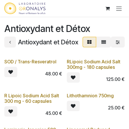
Skip to Content
Antioxydant et Détox
Antioxydant et Détox
SOD / Trans-Resveratrol
RLipoic Sodium Acid Salt
Lot de 3
Lot de 3
300mg - 180 capsules
48.00
€
125.00
€
R Lipoic Sodium Acid Salt
Lithothamnion 750mg
Lot de 3
300 mg - 60 capsules
25.00
€
45.00
€