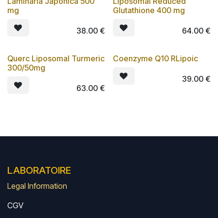
Laminaria Japonica 500
Liposomal Reduced
Lot de 3
mg
Glutathione 400 mg
38.00
€
64.00
€
Querc Liposomal Turmeric
Coenzyme Q10 RLipoic
Lot de 3
300/50mg
39.00
€
63.00
€
LABORATOIRE
Legal Information
CGV