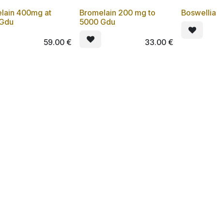
lain 400mg at
Bromelain 200 mg to
Boswelli
Lot de 3
Lot de 3
 Gdu
5000 Gdu
59.00
€
33.00
€