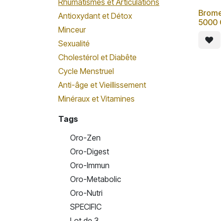
Rhumatismes et Articulations
Brome
Antioxydant et Détox
5000
Minceur
Sexualité
Cholestérol et Diabête
Cycle Menstruel
Anti-âge et Vieillissement
Minéraux et Vitamines
Tags
Oro-Zen
Oro-Digest
Oro-Immun
Oro-Metabolic
Oro-Nutri
SPECIFIC
Lot de 3