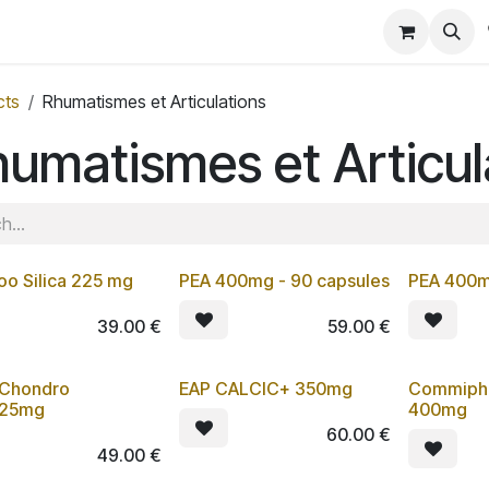
Convention 2026
Shop
Blog
cts
Rhumatismes et Articulations
umatismes et Articul
o Silica 225 mg
PEA 400mg - 90 capsules
PEA 400m
Lot de 3
39.00
€
59.00
€
Chondro
EAP CALCIC+ 350mg
Commipho
Lot de 3
325mg
400mg
60.00
€
49.00
€