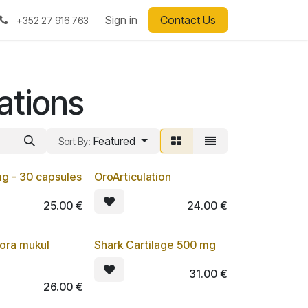
Sign in
Contact Us
+352 27 916 763
ations
Featured
Sort By:
g - 30 capsules
OroArticulation
Lot de 3
25.00
€
24.00
€
ra mukul
Shark Cartilage 500 mg
Lot de 3
Lot de 3
31.00
€
26.00
€