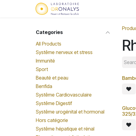
Skip to Content
Home
Who we are
Produ
Categories
Rh
All Products
Systême nerveux et stress
Immunité
Sport
Beauté et peau
Bambo
Benfida
Systême Cardiovasculaire
Systême Digestif
Gluco
Systême urogénital et hormonal
325/
Hors catégorie
Systême hépatique et rénal