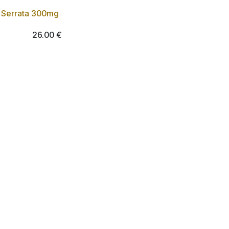
a Serrata 300mg
Lot de 3
26.00
€