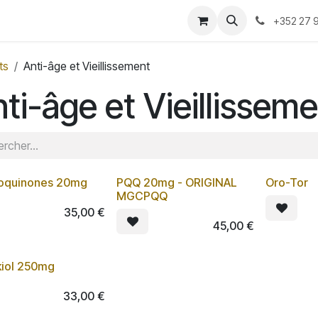
-nous ?
Convention 2026
Boutique
Blog
+352 27 9
ts
Anti-âge et Vieillissement
ti-âge et Vieillissem
oquinones 20mg
PQQ 20mg - ORIGINAL
Oro-Tor
MGCPQQ
35,00
€
45,00
€
iol 250mg
33,00
€