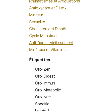
Rhumatismes et Articulations
Antioxydant et Détox
Minceur
Sexualité
Cholestérol et Diabête
Cycle Menstruel
Anti-âge et Vieillissement
Minéraux et Vitamines
Étiquettes
Oro-Zen
Oro-Digest
Oro-Immun
Oro-Metabolic
Oro-Nutri
Specific
Lot de 3