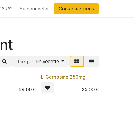
Se connecter
Contactez-nous
16 763
ent
En vedette
Trier par :
L-Carnosine 250mg
Lot de 3
69,00
€
35,00
€