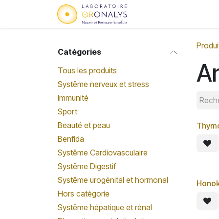
Se rendre au contenu
Accueil
Qui sommes
Produi
Catégories
An
Tous les produits
Systême nerveux et stress
Immunité
Sport
Beauté et peau
Thym
Benfida
Systême Cardiovasculaire
Systême Digestif
Systême urogénital et hormonal
Honok
Hors catégorie
Systême hépatique et rénal