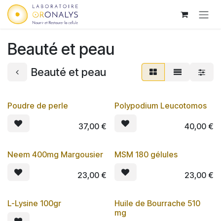
Se rendre au contenu
Beauté et peau
Beauté et peau
Poudre de perle
Polypodium Leucotomos
Lot de 3
37,00
€
40,00
€
Neem 400mg Margousier
MSM 180 gélules
Lot de 3
Lot de 3
23,00
€
23,00
€
L-Lysine 100gr
Huile de Bourrache 510
Lot de 3
Lot de 3
mg