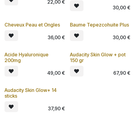
22,00
€
30,00
€
Cheveux Peau et Ongles
Baume Tepezcohuite Plus
Lot de 3
Lot de 3
36,00
€
30,00
€
Acide Hyaluronique
Audacity Skin Glow + pot
Lot de 3
200mg
150 gr
49,00
€
67,90
€
Audacity Skin Glow+ 14
sticks
37,90
€