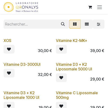
Se rendre au contenu
XOS
Vitamine K2-MK+
Lot de 3
30,00
€
39,00
€
Vitamine D3-3000UI
Vitamine D3 + K2
Lot de 3
Liposomale 5000 UI
32,00
€
29,00
€
Vitamine D3 + K2
Vitamine C Liposomale
Lot de 3
Lot de 3
Liposomale 1000 UI
500mg
19,00
€
29,00
€