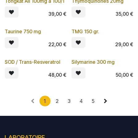
Tongkat Ali 100mg à 100/1
Thymoquinones 20mg
Lot de 3
39,00
€
35,00
€
Taurine 750 mg
TMG 150 gr.
Lot de 3
22,00
€
29,00
€
SOD / Trans-Resveratrol
Silymarine 300 mg
Lot de 3
Lot de 3
48,00
€
50,00
€
1
2
3
4
5
LABORATOIRE