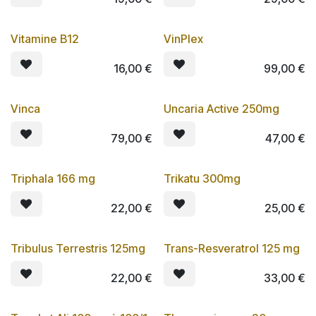
Vitamine B12
VinPlex
Lot de 3
16,00
€
99,00
€
Vinca
Uncaria Active 250mg
Lot de 3
Lot de 3
79,00
€
47,00
€
Triphala 166 mg
Trikatu 300mg
Lot de 3
Lot de 3
22,00
€
25,00
€
Tribulus Terrestris 125mg
Trans-Resveratrol 125 mg
Lot de 3
Lot de 3
22,00
€
33,00
€