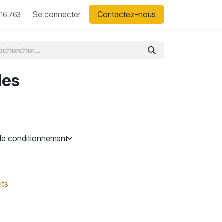
Se connecter
Contactez-nous
16 763
les
its