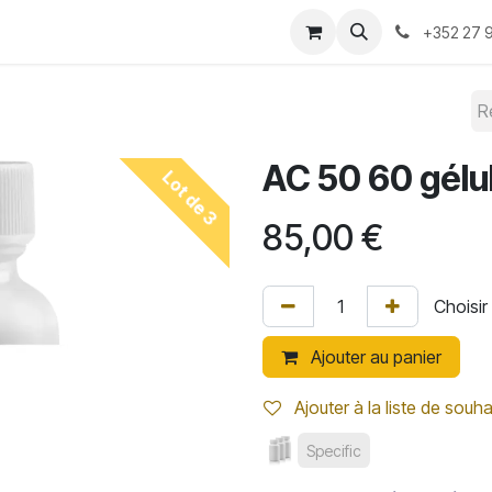
-nous ?
Convention 2026
Boutique
Blog
+352 27 9
AC 50 60 gélu
Lot de 3
85,00
€
Ajouter au panier
Ajouter à la liste de souha
Specific