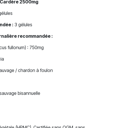
– Cardère 2500mg
élules
ndée :
3 gélules
urnalière recommandée :
acus fullonum) : 750mg
ia
uvage / chardon à foulon
sauvage bisannuelle
 végétale (HPMC). Certifiée sans OGM, sans