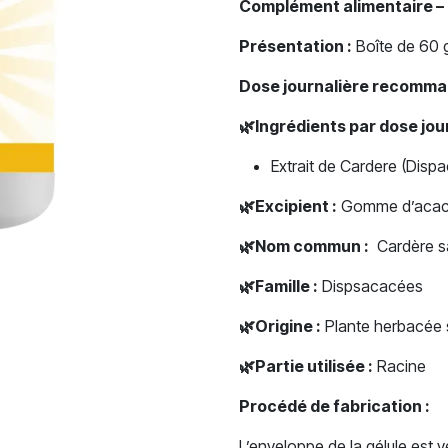
Complément alimentaire 
Présentation :
Boîte de 60 g
Dose journalière recomma
🌿
Ingrédients par dose jo
Extrait de Cardere (Disp
🌿
Excipient :
Gomme d’acac
🌿
Nom commun :
Cardère sa
🌿
Famille :
Dispsacacées
🌿
Origine :
Plante herbacée 
🌿
Partie utilisée :
Racine
Procédé de fabrication :
L’enveloppe de la gélule est