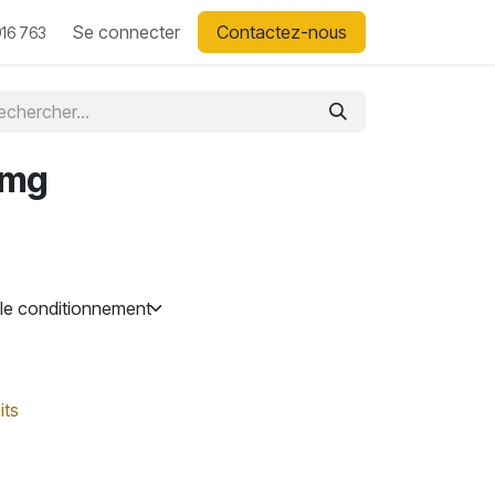
Se connecter
Contactez-nous
16 763
0mg
its