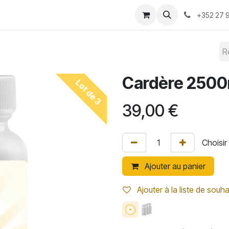
-nous ?
Convention 2026
Boutique
Blog
+352 27 9
Cardère 250
Lot de 3
39,00
€
Ajouter au panier
Ajouter à la liste de souha