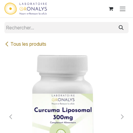
Se rendre au contenu
Tous les produits