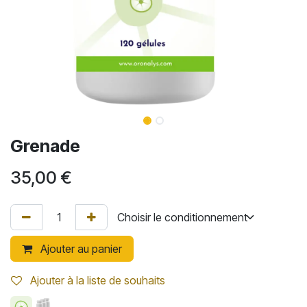
Grenade
35,00
€
Ajouter au panier
Ajouter à la liste de souhaits