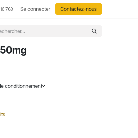
Se connecter
Contactez-nous
16 763
750mg
its