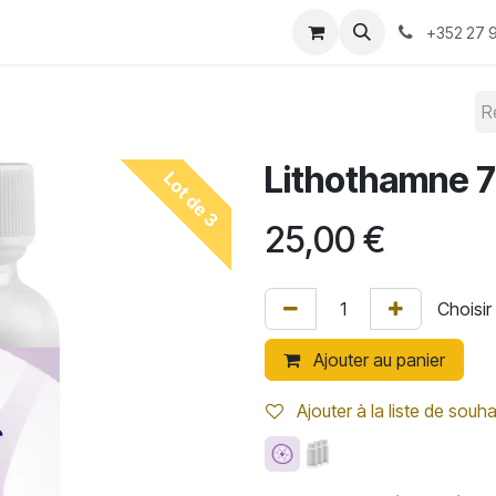
-nous ?
Convention 2026
Boutique
Blog
+352 27 9
Lithothamne 
Lot de 3
25,00
€
Ajouter au panier
Ajouter à la liste de souha