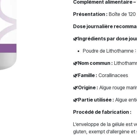
Complément alimentaire 
Présentation :
Boîte de 120 
Dose journalière recomma
🌿
Ingrédients par dose jo
Poudre de Lithothamne 
🌿
Nom commun :
Lithothamn
🌿
Famille :
Corallinacees
🌿
Origine :
Algue rouge mari
🌿
Partie utilisée :
Algue enti
Procédé de fabrication :
L’enveloppe de la gélule est
gluten, exempt d’allergène et