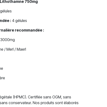
– Lithothamne 750mg
gélules
ndée :
4 gélules
urnalière recommandée :
: 3000mg
e / Merl / Maerl
ne
ère
 végétale (HPMC). Certifiée sans OGM, sans
 sans conservateur. Nos produits sont élaborés