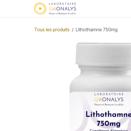
Se rendre au contenu
Accueil
Qui sommes
Tous les produits
Lithothamne 750mg