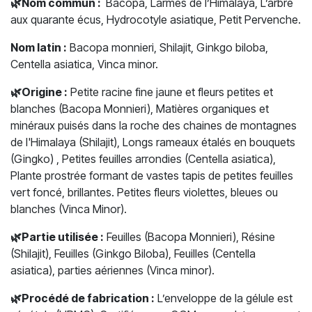
🌿
Nom commun :
Bacopa, Larmes de l’Himalaya, L’arbre
aux quarante écus, Hydrocotyle asiatique, Petit Pervenche.
Nom latin :
Bacopa monnieri, Shilajit, Ginkgo biloba,
Centella asiatica, Vinca minor.
🌿
Origine :
Petite racine fine jaune et fleurs petites et
blanches (Bacopa Monnieri), Matières organiques et
minéraux puisés dans la roche des chaines de montagnes
de l'Himalaya (Shilajit), Longs rameaux étalés en bouquets
(Gingko) , Petites feuilles arrondies (Centella asiatica),
Plante prostrée formant de vastes tapis de petites feuilles
vert foncé, brillantes. Petites fleurs violettes, bleues ou
blanches (Vinca Minor).
🌿
Partie utilisée :
Feuilles (Bacopa Monnieri), Résine
(Shilajit), Feuilles (Ginkgo Biloba), Feuilles (Centella
asiatica), parties aériennes (Vinca minor).
🌿
Procédé de fabrication :
L’enveloppe de la gélule est