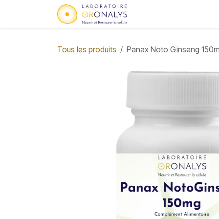
Se rendre au contenu
Accueil
Qui sommes
Tous les produits
Panax Noto Ginseng 150