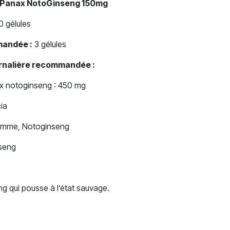
– Panax NotoGinseng 150mg
0 gélules
mandée :
3 gélules
urnalière recommandée :
ax notoginseng : 450 mg
ia
mme, Notoginseng
seng
g qui pousse à l’état sauvage.