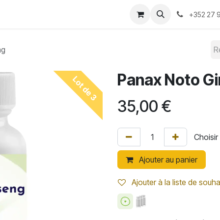
-nous ?
Convention 2026
Boutique
Blog
+352 27 9
mg
Panax Noto G
Lot de 3
35,00
€
Ajouter au panier
Ajouter à la liste de souha