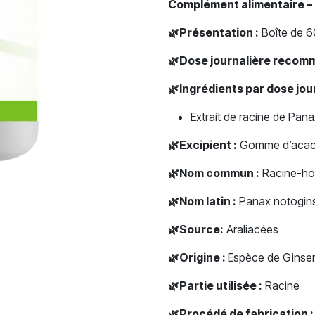
Complément alimentaire 
🌿
Présentation :
Boîte de 6
🌿
Dose journalière recom
🌿
Ingrédients par dose jo
Extrait de racine de Pan
🌿
Excipient :
Gomme d’acac
🌿
Nom commun :
Racine-ho
🌿
Nom latin :
Panax notogin
🌿
Source:
Araliacées
🌿
Origine :
Espèce de Ginsen
🌿
Partie utilisée :
Racine
🌿
Procédé de fabrication :