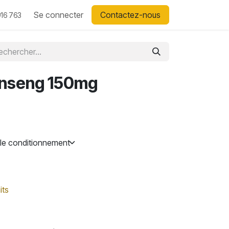
Se connecter
Contactez-nous
16 763
inseng 150mg
its