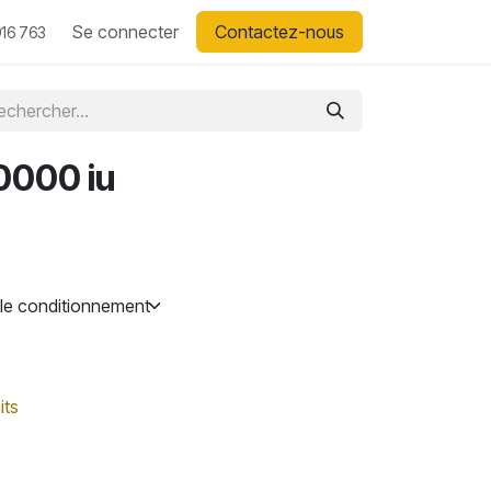
Se connecter
Contactez-nous
16 763
0000 iu
its