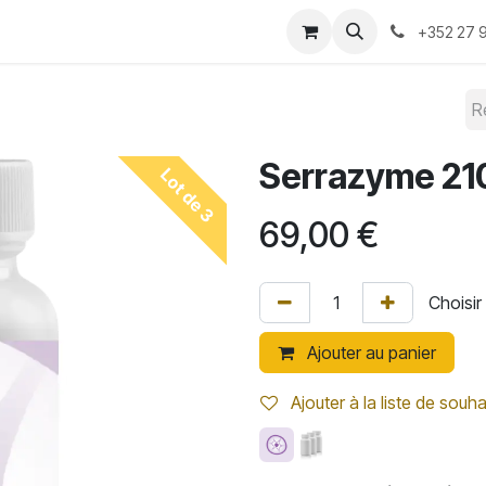
-nous ?
Convention 2026
Boutique
Blog
+352 27 9
Serrazyme 21
Lot de 3
69,00
€
Ajouter au panier
Ajouter à la liste de souha