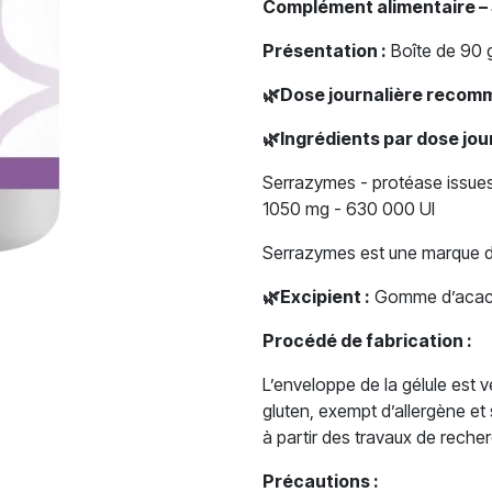
Complément alimentaire –
Présentation :
Boîte de 90 g
🌿
Dose journalière recom
🌿
Ingrédients par dose jo
Serrazymes - protéase issues 
1050 mg - 630 000 UI
Serrazymes est une marque 
🌿
Excipient :
Gomme d’acac
Procédé de fabrication :
L’enveloppe de la gélule est
gluten, exempt d’allergène et
à partir des travaux de recher
Précautions :