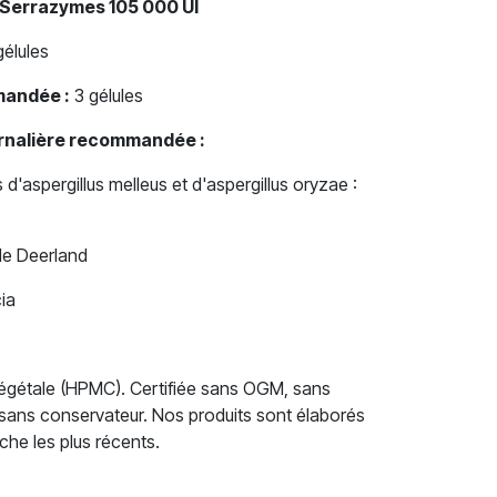
 Serrazymes 105 000 UI
élules
mandée :
3 gélules
urnalière recommandée :
d'aspergillus melleus et d'aspergillus oryzae :
de Deerland
ia
 végétale (HPMC). Certifiée sans OGM, sans
 sans conservateur. Nos produits sont élaborés
che les plus récents.