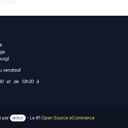
rk
nge
urg)
au vendredi
30 et de 13h30 à
é par
- Le #1
Open Source eCommerce