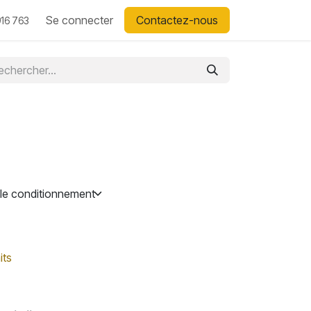
Se connecter
Contactez-nous
16 763
its