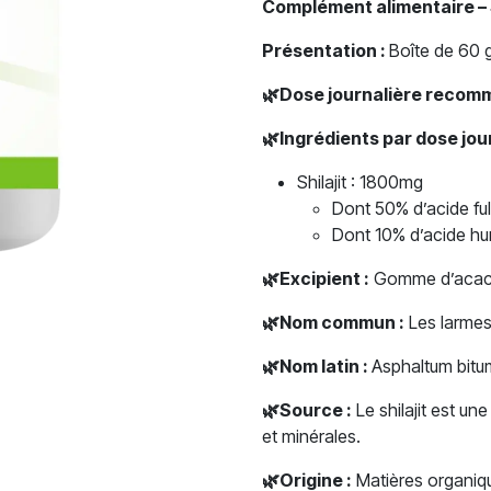
Complément alimentaire – 
Présentation :
Boîte de 60 
🌿
Dose journalière recom
🌿
Ingrédients par dose jo
Shilajit : 1800mg
Dont 50% d’acide fu
Dont 10% d’acide h
🌿
Excipient :
Gomme d’acac
🌿
Nom commun :
Les larmes
🌿
Nom latin :
Asphaltum bit
🌿
Source :
Le shilajit est u
et minérales.
🌿
Origine :
Matières organiqu