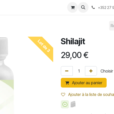
-nous ?
Convention 2026
Boutique
Blog
+352 27 9
Shilajit
Lot de 3
29,00
€
Ajouter au panier
Ajouter à la liste de souha