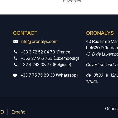
ouvrables
CONTACT
ORONALYS
info@oronalys.com
40 Rue Emile Ma
L-4620 Differda
+33 3 72 52 04 79 (France)
(G-D de Luxembo
+352 27 916 763 (Luxembourg)
+32 4 243 08 77 (Belgique)
Ouvert du lundi 
+33 7 75 75 89 33 (Whatsapp)
de 8h30 à 12h
17h30.
Génér
BE)
|
Español