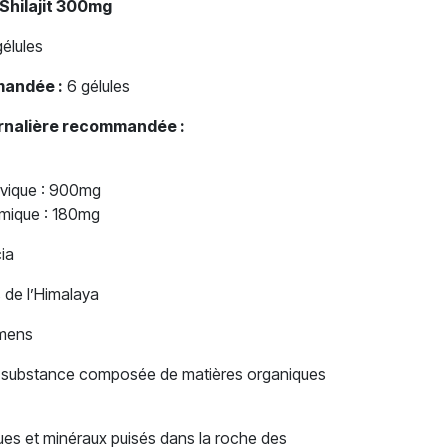
Shilajit 300mg
gélules
mandée :
6 gélules
urnalière recommandée :
lvique : 900mg
umique : 180mg
ia
 de l’Himalaya
umens
ne substance composée de matières organiques
es et minéraux puisés dans la roche des