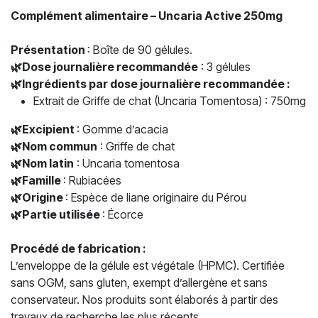
Complément alimentaire – Uncaria Active 250mg
Présentation
: Boîte de 90 gélules.
🌿
Dose journalière recommandée
: 3 gélules
🌿
Ingrédients par dose journalière recommandée :
Extrait de Griffe de chat (Uncaria Tomentosa) : 750mg
🌿
Excipient
: Gomme d’acacia
🌿
Nom commun
: Griffe de chat
🌿
Nom latin
: Uncaria tomentosa
🌿
Famille
: Rubiacées
🌿
Origine
: Espèce de liane originaire du Pérou
🌿
Partie utilisée
: Écorce
Procédé de fabrication :
L’enveloppe de la gélule est végétale (HPMC). Certifiée
sans OGM, sans gluten, exempt d’allergène et sans
conservateur. Nos produits sont élaborés à partir des
travaux de recherche les plus récents.