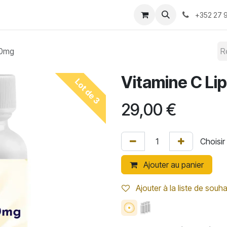
-nous ?
Convention 2026
Boutique
Blog
+352 27 9
00mg
Vitamine C L
Lot de 3
29,00
€
Ajouter au panier
Ajouter à la liste de souha