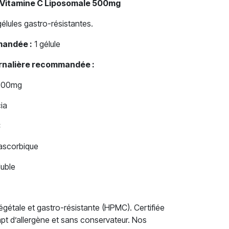
 Vitamine C Liposomale 500mg
élules gastro-résistantes.
mandée :
1 gélule
urnalière recommandée :
 500mg
ia
C
ascorbique
uble
végétale et gastro-résistante (HPMC). Certifiée
t d’allergène et sans conservateur. Nos