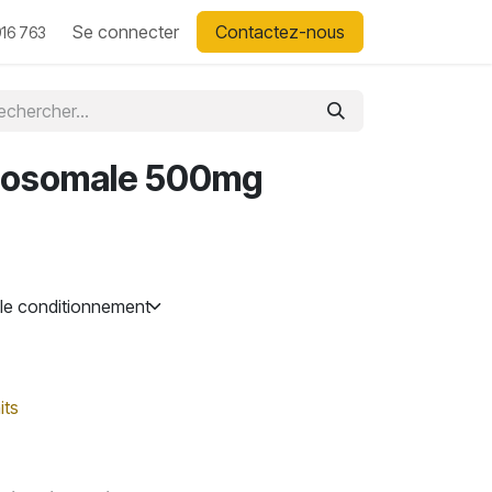
Se connecter
Contactez-nous
16 763
iposomale 500mg
its