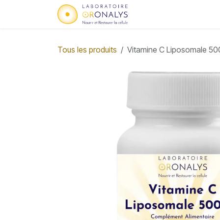
Se rendre au contenu
Accueil
Qui sommes
Tous les produits
Vitamine C Liposomale 5