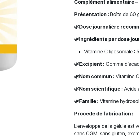
Complément alimentaire –
Présentation :
Boîte de 60 g
🌿
Dose journalière recom
🌿
Ingrédients par dose jo
Vitamine C liposomale :
🌿
Excipient :
Gomme d’acac
🌿
Nom commun :
Vitamine 
🌿
Nom scientifique :
Acide 
🌿
Famille :
Vitamine hydrosol
Procédé de fabrication :
L’enveloppe de la gélule est 
sans OGM, sans gluten, exemp