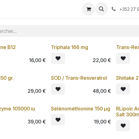
-nous ?
Convention 2026
Boutique
Blog
+352 27 9
ine B12
Triphala 166 mg
Trans-Res
Lot de 3
16,00
€
22,00
€
50 gr.
SOD / Trans-Resveratrol
Shiitake 
Lot de 3
29,00
€
48,00
€
zyme 105000 iu
Sélénométhionine 150 µg
RLipoïc A
Lot de 3
Salt 300m
39,00
€
19,00
€