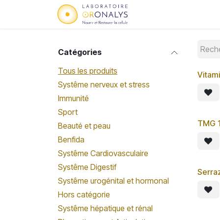
Se rendre au contenu
Accueil
Qui sommes
Catégories
Tous les produits
Vitam
Systême nerveux et stress
Immunité
Sport
TMG 1
Beauté et peau
Benfida
Systême Cardiovasculaire
Systême Digestif
Serra
Systême urogénital et hormonal
Hors catégorie
Systême hépatique et rénal