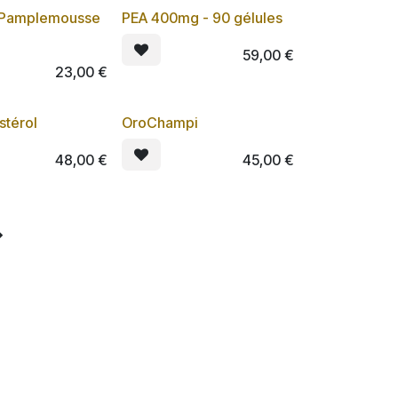
 Pamplemousse
PEA 400mg - 90 gélules
Lot de 3
59,00
€
23,00
€
stérol
OroChampi
Lot de 3
Lot de 3
48,00
€
45,00
€