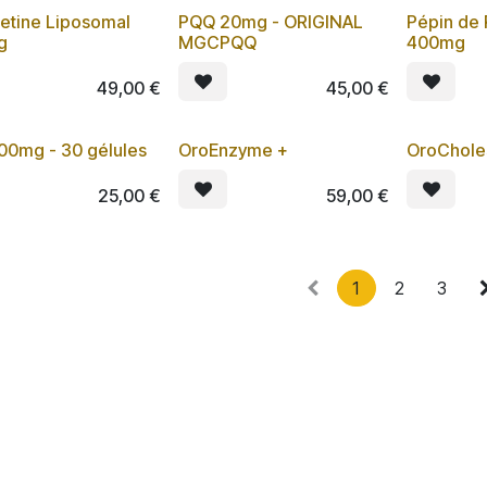
etine Liposomal
PQQ 20mg - ORIGINAL
Pépin de
g
MGCPQQ
400mg
49,00
€
45,00
€
00mg - 30 gélules
OroEnzyme +
OroChole
25,00
€
59,00
€
1
2
3