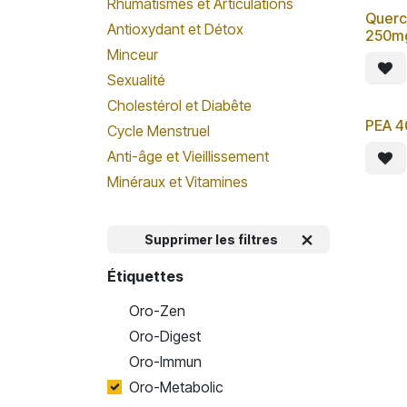
Rhumatismes et Articulations
Querc
Antioxydant et Détox
250m
Minceur
Sexualité
Cholestérol et Diabête
PEA 4
Cycle Menstruel
Anti-âge et Vieillissement
Minéraux et Vitamines
Supprimer les filtres
Étiquettes
Oro-Zen
Oro-Digest
Oro-Immun
Oro-Metabolic