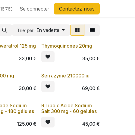
Se connecter
Contactez-nous
16 763
En vedette
Trier par :
veratrol 125 mg
Thymoquinones 20mg
Lot de 3
33,00
€
35,00
€
200 mg
Serrazyme 210000 iu
Lot de 3
Lot de 3
30,00
€
69,00
€
cide Sodium
R Lipoic Acide Sodium
Lot de 3
g - 180 gélules
Salt 300 mg - 60 gélules
125,00
€
45,00
€