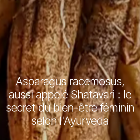
Asparagus racemosus,
aussi appelé Shatavari : le
secret du bien-être féminin
selon l'Ayurveda